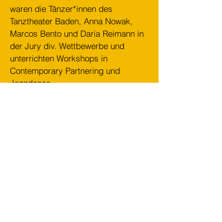
waren die Tänzer*innen des
Tanztheater Baden, Anna Nowak,
Marcos Bento und Daria Reimann in
der Jury div. Wettbewerbe und
unterrichten Workshops in
Contemporary Partnering und
Jazzdance.
Annna Nowak präsentierte das Solo
«Agora» vom Choreografen Friedrich
Bührer und Marcos Bento und Daria
Reimann das Duett «All-Eins»,
welches sie selber choreografiert
haben.
Impressionen der Performances im
Teatro Jose de Alencar in Fortaleza,
Brasilien: