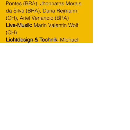
Pontes (BRA), Jhonnatas Morais
da Silva (BRA), Daria Reimann
(CH), Ariel Venancio (BRA)
Live-Musik:
Marin Valentin Wolf
(CH)
Lichtdesign & Technik:
Michael
Murr
Grafik:
Adrian Schmid
Fotografie:
Dirk Nowak
Produktionsleitung:
Daria Reimann
Flyer «INTERCÂMBIO»
Die Choreografien wurden zudem
am
Tanzfest Aarau
am 4. Mai und
am
«FENDAFOR – Festival
National e International de Dança
de Fortaleza»
im Juni/Juli 2019